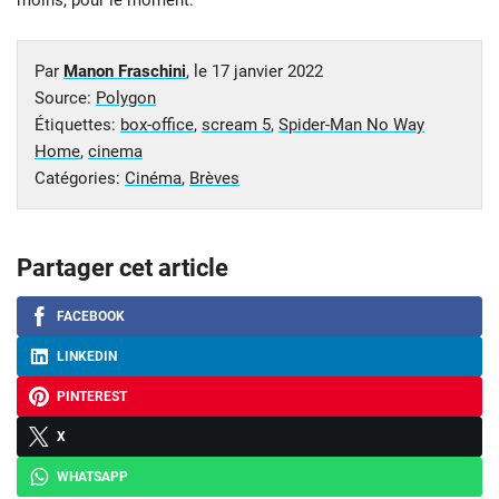
moins, pour le moment.
Par
Manon Fraschini
, le
17 janvier 2022
Source:
Polygon
Étiquettes:
box-office
,
scream 5
,
Spider-Man No Way
Home
,
cinema
Catégories:
Cinéma
,
Brèves
Partager cet article
FACEBOOK
LINKEDIN
PINTEREST
X
WHATSAPP