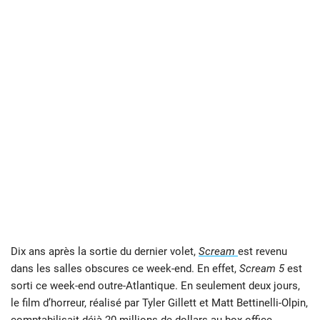
Dix ans après la sortie du dernier volet,
Scream
est revenu
dans les salles obscures ce week-end. En effet,
Scream 5
est
sorti ce week-end outre-Atlantique. En seulement deux jours,
le film d’horreur, réalisé par Tyler Gillett et Matt Bettinelli-Olpin,
comptabilisait déjà 20 millions de dollars au box-office