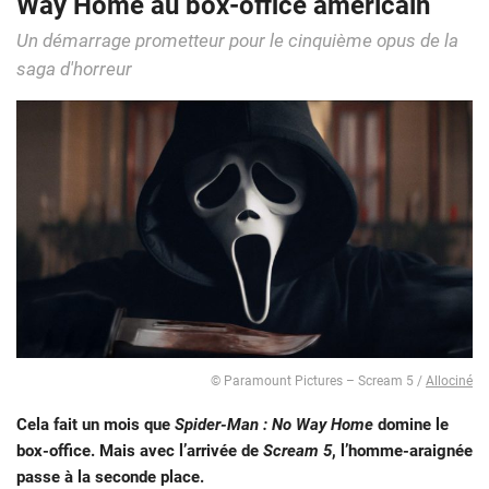
Way Home au box-office américain
Un démarrage prometteur pour le cinquième opus de la
saga d'horreur
© Paramount Pictures – Scream 5 /
Allociné
Cela fait un mois que
Spider-Man : No Way Home
domine le
box-office. Mais avec l’arrivée de
Scream 5
, l’homme-araignée
passe à la seconde place.