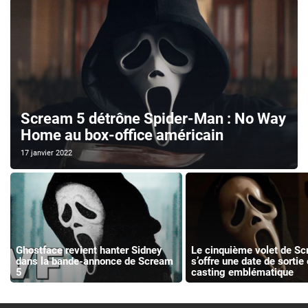
Scream 5 détrône Spider-Man : No Way
Home au box-office américain
17 janvier 2022
Ghostface revient hanter Sidney
Le cinquième volet de S
dans la bande-annonce de Scream
s’offre une date de sortie 
5
casting emblématique