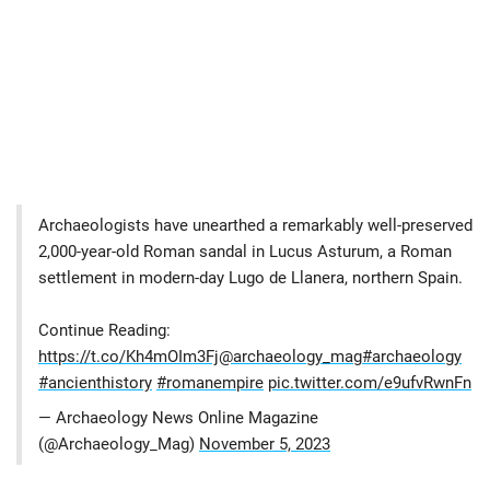
Archaeologists have unearthed a remarkably well-preserved
2,000-year-old Roman sandal in Lucus Asturum, a Roman
settlement in modern-day Lugo de Llanera, northern Spain.
Continue Reading:
https://t.co/Kh4mOIm3Fj
@archaeology_mag
#archaeology
#ancienthistory
#romanempire
pic.twitter.com/e9ufvRwnFn
— Archaeology News Online Magazine
(@Archaeology_Mag)
November 5, 2023