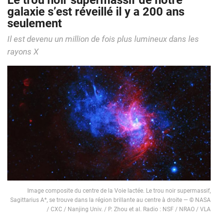
Le trou noir supermassif de notre
galaxie s’est réveillé il y a 200 ans
seulement
Il est devenu un million de fois plus lumineux dans les
rayons X
Image composite du centre de la Voie lactée. Le trou noir supermassif,
Sagittarius A*, se trouve dans la région brillante au centre à droite — © NASA
/ CXC / Nanjing Univ. / P. Zhou et al. Radio : NSF / NRAO / VLA