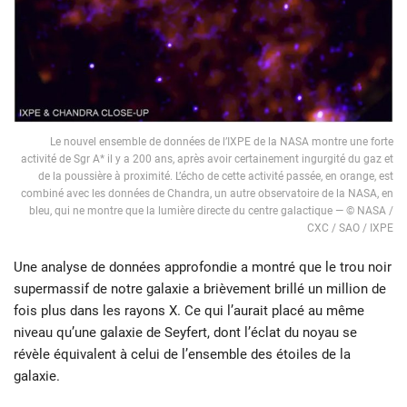
Le nouvel ensemble de données de l’IXPE de la NASA montre une forte
activité de Sgr A* il y a 200 ans, après avoir certainement ingurgité du gaz et
de la poussière à proximité. L’écho de cette activité passée, en orange, est
combiné avec les données de Chandra, un autre observatoire de la NASA, en
bleu, qui ne montre que la lumière directe du centre galactique — © NASA /
CXC / SAO / IXPE
Une analyse de données approfondie a montré que le trou noir
supermassif de notre galaxie a brièvement brillé un million de
fois plus dans les rayons X. Ce qui l’aurait placé au même
niveau qu’une galaxie de Seyfert, dont l’éclat du noyau se
révèle équivalent à celui de l’ensemble des étoiles de la
galaxie.