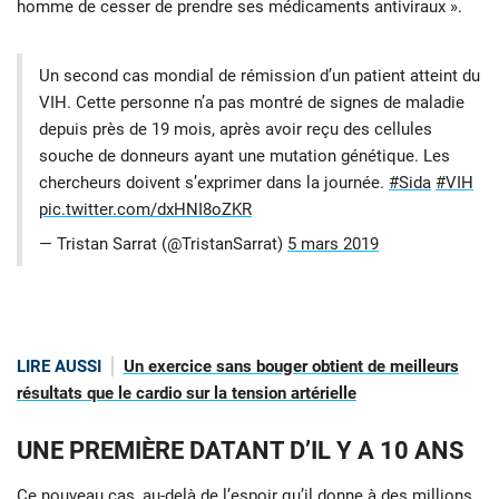
homme de cesser de prendre ses médicaments antiviraux ».
Un second cas mondial de rémission d’un patient atteint du
VIH. Cette personne n’a pas montré de signes de maladie
depuis près de 19 mois, après avoir reçu des cellules
souche de donneurs ayant une mutation génétique. Les
chercheurs doivent s’exprimer dans la journée.
#Sida
#VIH
pic.twitter.com/dxHNI8oZKR
— Tristan Sarrat (@TristanSarrat)
5 mars 2019
LIRE AUSSI
Un exercice sans bouger obtient de meilleurs
résultats que le cardio sur la tension artérielle
UNE PREMIÈRE DATANT D’IL Y A 10 ANS
Ce nouveau cas, au-delà de l’espoir qu’il donne à des millions