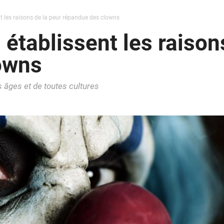
nt les raisons de la peur répandue des clowns
 établissent les raison
owns
 âges et de toutes cultures