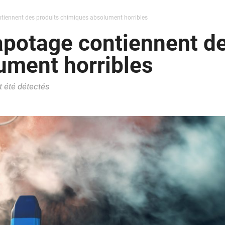
tiennent des produits chimiques absolument horribles
potage contiennent de
ument horribles
 été détectés