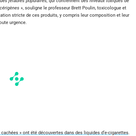
ues jetables populaires, qui contiennent des niveaux toxiques de
ncérigènes
», souligne le professeur Brett Poulin, toxicologue et
tation stricte de ces produits, y compris leur composition et leur
oute urgence.
cachées » ont été découvertes dans des liquides d’e-cigarettes
.