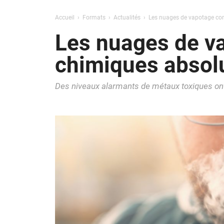
Accueil
Formats
Actualités
Les nuages de vapotage con
Les nuages de va
chimiques absol
Des niveaux alarmants de métaux toxiques ont