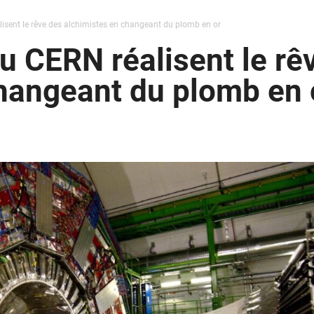
isent le rêve des alchimistes en changeant du plomb en or
u CERN réalisent le rê
hangeant du plomb en 