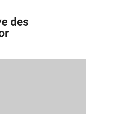
ve des
or