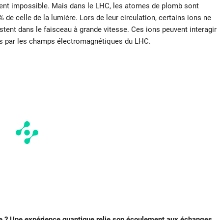
ment impossible. Mais dans le LHC, les atomes de plomb sont
de celle de la lumière. Lors de leur circulation, certains ions ne
stent dans le faisceau à grande vitesse. Ces ions peuvent interagir
s par les champs électromagnétiques du LHC.
nce ? Une expérience quantique relie son écoulement aux échanges