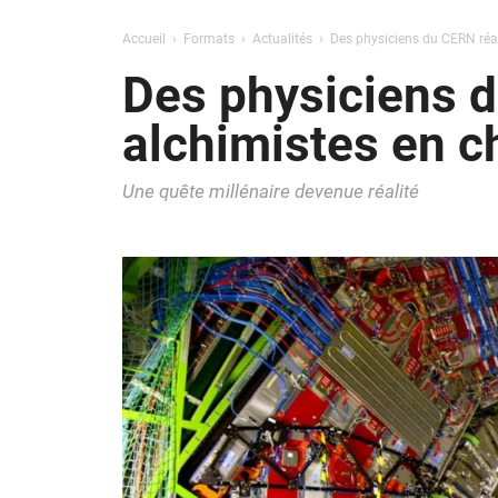
Accueil
Formats
Actualités
Des physiciens du CERN réal
Des physiciens d
alchimistes en c
Une quête millénaire devenue réalité