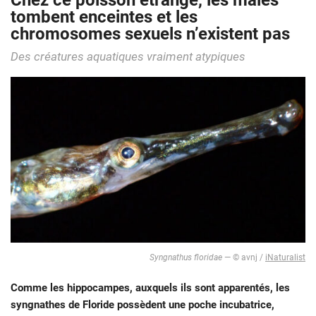
Chez ce poisson étrange, les mâles
tombent enceintes et les
chromosomes sexuels n’existent pas
Des créatures aquatiques vraiment atypiques
Syngnathus floridae
— © avnj /
iNaturalist
Comme les hippocampes, auxquels ils sont apparentés, les
syngnathes de Floride possèdent une poche incubatrice,