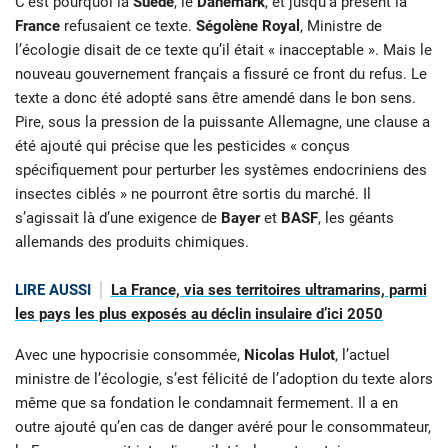
C’est pourquoi la
Suède
, le
Danemark
, et jusqu’à présent la
France
refusaient ce texte.
Ségolène Royal
, Ministre de
l’écologie disait de ce texte qu’il était « inacceptable ». Mais le
nouveau gouvernement français a fissuré ce front du refus. Le
texte a donc été adopté sans être amendé dans le bon sens.
Pire, sous la pression de la puissante Allemagne, une clause a
été ajouté qui précise que les pesticides « conçus
spécifiquement pour perturber les systèmes endocriniens des
insectes ciblés » ne pourront être sortis du marché. Il
s’agissait là d’une exigence de
Bayer
et
BASF
, les géants
allemands des produits chimiques.
LIRE AUSSI
La France, via ses territoires ultramarins, parmi
les pays les plus exposés au déclin insulaire d’ici 2050
Avec une hypocrisie consommée,
Nicolas Hulot
, l’actuel
ministre de l’écologie, s’est félicité de l’adoption du texte alors
même que sa fondation le condamnait fermement. Il a en
outre ajouté qu’en cas de danger avéré pour le consommateur,