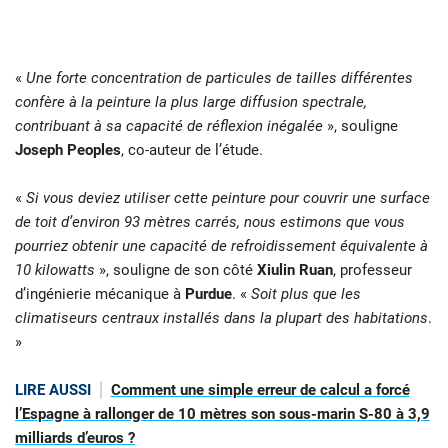
«
Une forte concentration de particules de tailles différentes
confère à la peinture la plus large diffusion spectrale,
contribuant à sa capacité de réflexion inégalée
», souligne
Joseph Peoples
, co-auteur de l’étude.
«
Si vous deviez utiliser cette peinture pour couvrir une surface
de toit d’environ 93 mètres carrés, nous estimons que vous
pourriez obtenir une capacité de refroidissement équivalente à
10 kilowatts
», souligne de son côté
Xiulin Ruan
, professeur
d’ingénierie mécanique à
Purdue
. «
Soit plus que les
climatiseurs centraux installés dans la plupart des habitations
.
»
LIRE AUSSI
Comment une simple erreur de calcul a forcé
l’Espagne à rallonger de 10 mètres son sous-marin S-80 à 3,9
milliards d’euros ?