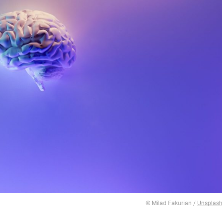
© Milad Fakurian /
Unsplas