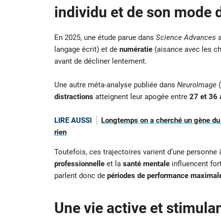
individu et de son mode d
En 2025, une étude parue dans
Science Advances
a
langage écrit) et de
numératie
(aisance avec les chi
avant de décliner lentement.
Une autre méta-analyse publiée dans
NeuroImage
(
distractions
atteignent leur apogée entre
27 et 36 
LIRE AUSSI
Longtemps on a cherché un gène du g
rien
Toutefois, ces trajectoires varient d’une personne à
professionnelle
et la
santé mentale
influencent for
parlent donc de
périodes de performance maximal
Une vie active et stimulan