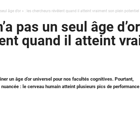
eul âge d’or » : les chercheurs révèlent quand il atteint vraiment son plein potentiel
’a pas un seul âge d’or 
nt quand il atteint vr
er un âge d’or universel pour nos facultés cognitives. Pourtant,
 nuancée : le cerveau humain atteint plusieurs pics de performance