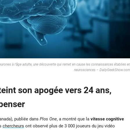
urones à l’âge adulte, une découverte qui remet en cause les connaissances établies e
neurosciences – DailyGeekShow.co
tteint son apogée vers 24 ans,
mpenser
Canada), publiée dans
Plos One
, a montré que la
vitesse cognitive
es
chercheurs
ont observé plus de 3 000 joueurs du jeu vidéo