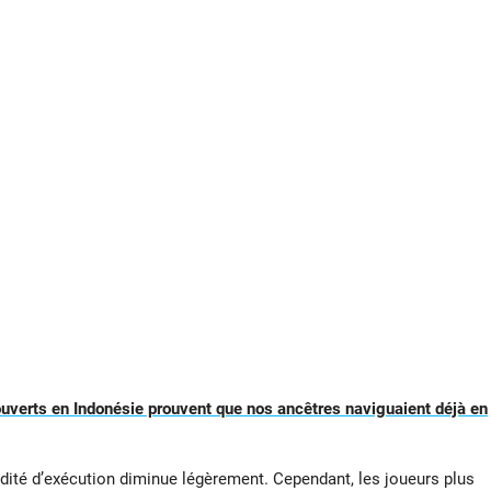
uverts en Indonésie prouvent que nos ancêtres naviguaient déjà en
apidité d’exécution diminue légèrement. Cependant, les joueurs plus