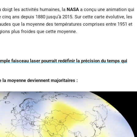
u doigt les activités humaines, la
NASA
a conçu une animation qui
 cinq ans depuis 1880 jusqu’à 2015. Sur cette carte évolutive, les
haudes que la moyenne des températures comprises entre 1951 et
gions plus froides que cette moyenne.
mple faisceau laser pourrait redéfinir la précision du temps qui
 la moyenne deviennent majoritaires :