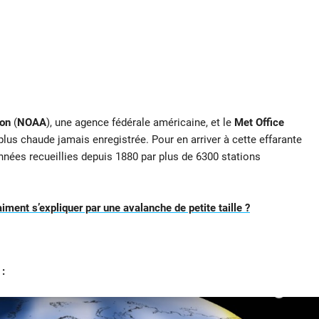
ion
(
NOAA
), une agence fédérale américaine, et le
Met Office
plus chaude jamais enregistrée. Pour en arriver à cette effarante
nées recueillies depuis 1880 par plus de 6300 stations
iment s’expliquer par une avalanche de petite taille ?
 :