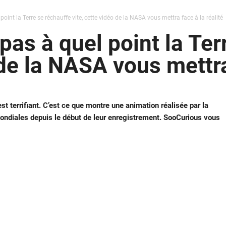
oint la Terre se réchauffe vite, cette vidéo de la NASA vous mettra face à la réalité
pas à quel point la Ter
 de la NASA vous mettra
st terrifiant. C’est ce que montre une animation réalisée par la
ondiales depuis le début de leur enregistrement. SooCurious vous