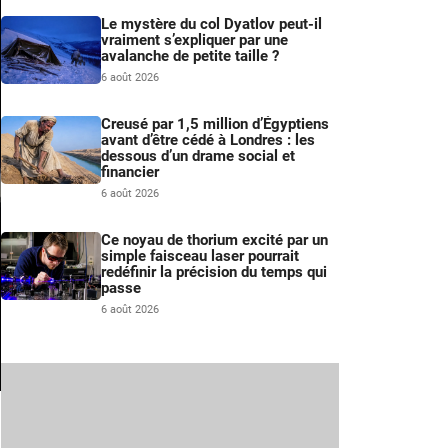
Le mystère du col Dyatlov peut-il
vraiment s’expliquer par une
avalanche de petite taille ?
6 août 2026
Creusé par 1,5 million d’Égyptiens
avant d’être cédé à Londres : les
dessous d’un drame social et
financier
6 août 2026
Ce noyau de thorium excité par un
simple faisceau laser pourrait
redéfinir la précision du temps qui
passe
6 août 2026