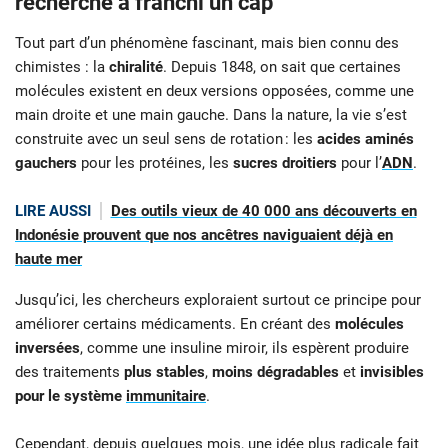
recherche a franchi un cap
Tout part d’un phénomène fascinant, mais bien connu des
chimistes : la
chiralité
. Depuis 1848, on sait que certaines
molécules existent en deux versions opposées, comme une
main droite et une main gauche. Dans la nature, la vie s’est
construite avec un seul sens de rotation : les
acides aminés
gauchers
pour les protéines, les
sucres droitiers
pour l’
ADN
.
LIRE AUSSI
Des outils vieux de 40 000 ans découverts en
Indonésie prouvent que nos ancêtres naviguaient déjà en
haute mer
Jusqu’ici, les chercheurs exploraient surtout ce principe pour
améliorer certains médicaments. En créant des
molécules
inversées
, comme une insuline miroir, ils espèrent produire
des traitements
plus stables
,
moins dégradables
et
invisibles
pour le système
immunitaire
.
Cependant, depuis quelques mois, une idée plus radicale fait