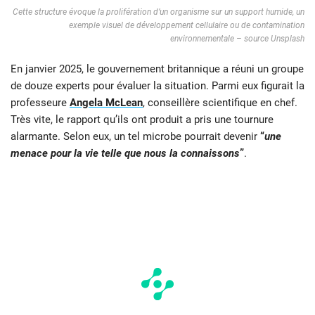
Cette structure évoque la prolifération d’un organisme sur un support humide, un
exemple visuel de développement cellulaire ou de contamination
environnementale – source Unsplash
En janvier 2025, le gouvernement britannique a réuni un groupe
de douze experts pour évaluer la situation. Parmi eux figurait la
professeure
Angela McLean
, conseillère scientifique en chef.
Très vite, le rapport qu’ils ont produit a pris une tournure
alarmante. Selon eux, un tel microbe pourrait devenir
“
une
menace pour la vie telle que nous la connaissons
”
.