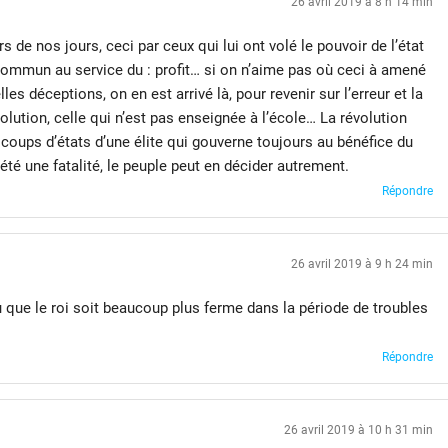
26 avril 2019 à 8 h 14 min
 de nos jours, ceci par ceux qui lui ont volé le pouvoir de l’état
 commun au service du : profit… si on n’aime pas où ceci à amené
es déceptions, on en est arrivé là, pour revenir sur l’erreur et la
volution, celle qui n’est pas enseignée à l’école… La révolution
e coups d’états d’une élite qui gouverne toujours au bénéfice du
té une fatalité, le peuple peut en décider autrement.
Répondre
26 avril 2019 à 9 h 24 min
allu que le roi soit beaucoup plus ferme dans la période de troubles
Répondre
26 avril 2019 à 10 h 31 min