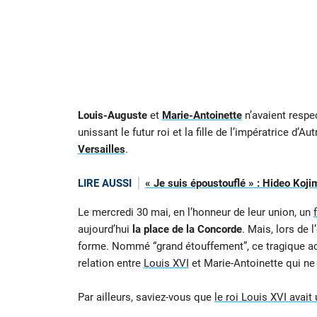
Louis-Auguste
et
Marie-Antoinette
n’avaient respe
unissant le futur roi et la fille de l’impératrice d’
Versailles
.
LIRE AUSSI
« Je suis époustouflé » : Hideo Koji
Le mercredi 30 mai, en l’honneur de leur union, un
aujourd’hui
la place de la Concorde
. Mais, lors de
forme. Nommé “grand étouffement”, ce tragique acc
relation entre
Louis XVI
et Marie-Antoinette qui ne
Par ailleurs, saviez-vous que
le roi Louis XVI avait