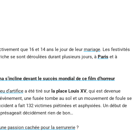
ctivement que 16 et 14 ans le jour de leur
mariage
. Les festivités
Autriche se sont déroulées durant plusieurs jours, à
Paris
et à
ma s’incline devant le succès mondial de ce film d’horreur
feu d’artifice
a été tiré sur
la place Louis XV
, qui est devenue
 l’évènement, une fusée tombe au sol et un mouvement de foule se
ident a fait 132 victimes piétinées et asphyxiées. Un début de
 présageait décidément rien de bon…
 une passion cachée pour la serrurerie
?