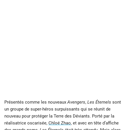
Présentés comme les nouveaux
Avengers
,
Les Éternels
sont
un groupe de super-héros surpuissants qui se réunit de
nouveau pour protéger la Terre des Déviants. Porté par la
réalisatrice oscarisée,
Chloé Zhao
, et avec en tête d’affiche
des grands noms,
Les Éternels
était très attendu. Mais alors