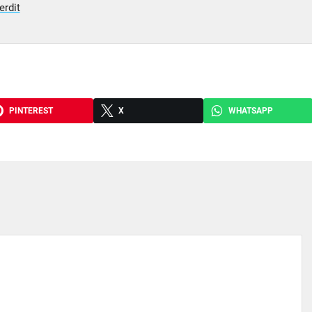
erdit
PINTEREST
X
WHATSAPP