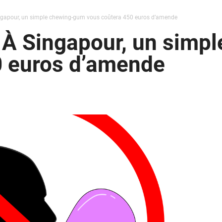
ingapour, un simple chewing-gum vous coûtera 450 euros d’amende
? À Singapour, un simp
0 euros d’amende