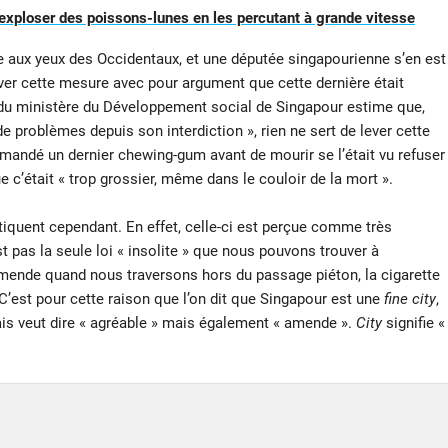
 exploser des poissons-lunes en les percutant à grande vitesse
 aux yeux des Occidentaux, et une députée singapourienne s’en est
ver cette mesure avec pour argument que cette dernière était
e du ministère du Développement social de Singapour estime que,
 problèmes depuis son interdiction », rien ne sert de lever cette
andé un dernier chewing-gum avant de mourir se l’était vu refuser
 c’était « trop grossier, même dans le couloir de la mort ».
ritiquent cependant. En effet, celle-ci est perçue comme très
st pas la seule loi « insolite » que nous pouvons trouver à
mende quand nous traversons hors du passage piéton, la cigarette
C’est pour cette raison que l’on dit que Singapour est une
fine city
,
is veut dire « agréable » mais également « amende ».
City
signifie «