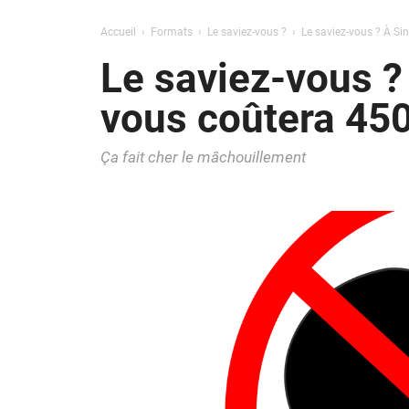
Accueil
Formats
Le saviez-vous ?
Le saviez-vous ? À S
Le saviez-vous 
vous coûtera 45
Ça fait cher le mâchouillement