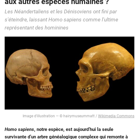
aux autres espèces humaines ?
Les Néandertaliens et les Dénisoviens ont fini par
s'éteindre, laissant Homo sapiens comme l'ultime
représentant des hominines
Image d’illustration — © hairymuseummatt /
Wikimedia Commons
Homo sapiens
, notre espèce, est aujourd’hui la seule
survivante d’un arbre généalogique complexe qui remonte à