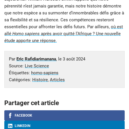
pérennité n’est jamais garantie, mais notre histoire démontre
que notre espèce a su surmonter d’innombrables défis grâce à
sa flexibilité et sa résilience. Ces compétences resteront
essentielles pour affronter les défis futurs. Par ailleurs,
où est
allé
Homo sapiens
après avoir quitté l’Afrique ? Une nouvelle
étude apporte une réponse.
Par
Eric Rafidiarimanana
, le
3 août 2024
Source:
Live Science
Étiquettes:
homo-sapiens
Catégories:
Histoire
,
Articles
Partager cet article
FACEBOOK
LINKEDIN