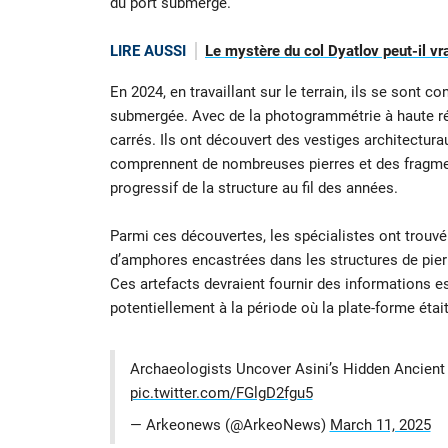
du port submergé.
LIRE AUSSI
Le mystère du col Dyatlov peut-il vra
En 2024, en travaillant sur le terrain, ils se sont c
submergée. Avec de la photogrammétrie à haute ré
carrés. Ils ont découvert des vestiges architecturau
comprennent de nombreuses pierres et des fragme
progressif de la structure au fil des années.
Parmi ces découvertes, les spécialistes ont trouv
d’amphores encastrées dans les structures de pierr
Ces artefacts devraient fournir des informations es
potentiellement à la période où la plate-forme étai
Archaeologists Uncover Asini’s Hidden Ancient
pic.twitter.com/FGlgD2fgu5
— Arkeonews (@ArkeoNews)
March 11, 2025