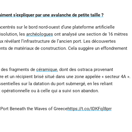
iment s’expliquer par une avalanche de petite taille ?
oncentrés sur le bord nord-ouest d’une plateforme artificielle
solution, les
archéologues
ont analysé une section de 16 mètres
x révélant l’infrastructure de l’ancien port. Les découvertes
nts de matériaux de construction. Cela suggère un effondrement
é des fragments de
céramique
, dont des ostraca provenant
e et un récipient brisé situé dans une zone appelée « secteur 4A ».
sentielles sur la datation du port submergé, en les reliant
t opérationnelle ou à celle qui a suivi son abandon.
 Port Beneath the Waves of Greece
https://t.co/IDKFql8prr