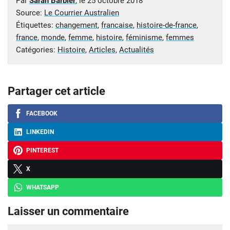
Par
Sarah Barbier
, le
25 octobre 2018
Source:
Le Courrier Australien
Étiquettes:
changement
,
francaise
,
histoire-de-france
,
france
,
monde
,
femme
,
histoire
,
féminisme
,
femmes
Catégories:
Histoire
,
Articles
,
Actualités
Partager cet article
FACEBOOK
LINKEDIN
PINTEREST
X
WHATSAPP
Laisser un commentaire