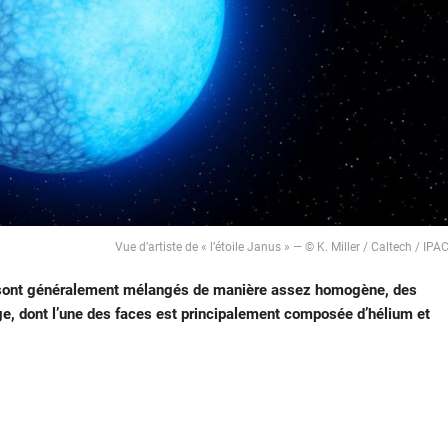
Vue d’artiste de « l’étoile Janus » — © K. Miller / Caltech / IPA
s sont généralement mélangés de manière assez homogène, des
e, dont l’une des faces est principalement composée d’hélium et