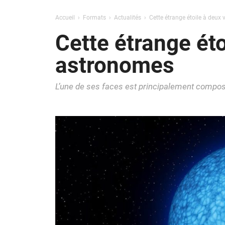
Accueil
Formats
Actualités
Cette étrange étoile à deux 
Cette étrange éto
astronomes
L’une de ses faces est principalement composé