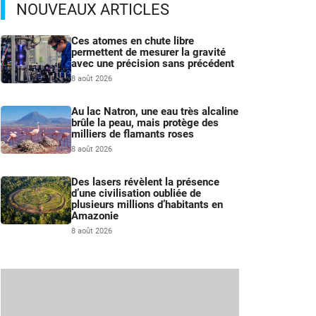
NOUVEAUX ARTICLES
Ces atomes en chute libre
permettent de mesurer la gravité
avec une précision sans précédent
8 août 2026
Au lac Natron, une eau très alcaline
brûle la peau, mais protège des
milliers de flamants roses
8 août 2026
Des lasers révèlent la présence
d’une civilisation oubliée de
plusieurs millions d’habitants en
Amazonie
8 août 2026