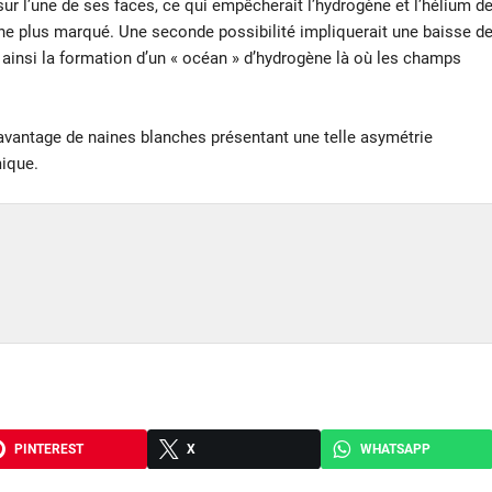
sur l’une de ses faces, ce qui empêcherait l’hydrogène et l’hélium d
ène plus marqué. Une seconde possibilité impliquerait une baisse d
ainsi la formation d’un « océan » d’hydrogène là où les champs
davantage de naines blanches présentant une telle asymétrie
ique.
PINTEREST
X
WHATSAPP