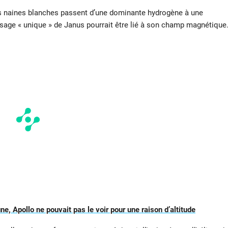
s naines blanches passent d’une dominante hydrogène à une
isage « unique
» de Janus pourrait être lié à son champ magnétique
une, Apollo ne pouvait pas le voir pour une raison d’altitude