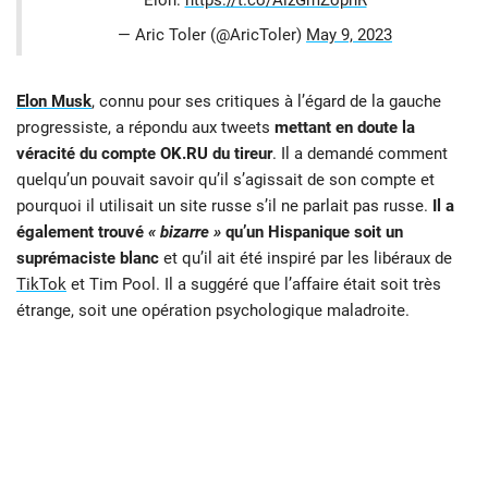
Elon:
https://t.co/AizGmZophR
— Aric Toler (@AricToler)
May 9, 2023
Elon Musk
, connu pour ses critiques à l’égard de la gauche
progressiste, a répondu aux tweets
mettant en doute la
véracité du compte OK.RU du tireur
. Il a demandé comment
quelqu’un pouvait savoir qu’il s’agissait de son compte et
pourquoi il utilisait un site russe s’il ne parlait pas russe.
Il a
également trouvé
« bizarre »
qu’un Hispanique soit un
suprémaciste blanc
et qu’il ait été inspiré par les libéraux de
TikTok
et Tim Pool. Il a suggéré que l’affaire était soit très
étrange, soit une opération psychologique maladroite.