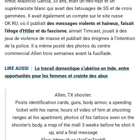
tireur, Mauricio Garcia, 33 ans, était un néo-nazi et un
suprémaciste blanc qui avait des tatouages de SS et de croix
gammées. Il avait également un compte sur le site russe
OK.RU, où il publiait
des messages violents et haineux, faisait
l’éloge d’
Hitler
et du fascisme
, aimait Timcast, jouait à des
jeux de violence de masse et publiait des énigmes à l’intention
de la police. Il a même posté des photos du centre
commercial Allen trois semaines avant la fusillade.
LIRE AUSSI
Le travail domestique s’ubérise en Inde, entre
opportunités pour les femmes et crainte des abus
Allen, TX shooter:
Posts identification cards, guns, body armor, a speeding
ticket with his name, hours of video of him at shooting
ranges at his apartment, photos of his tattoos seen on the
shooter's body, a map of the mall 3 weeks before he shot it
up, and a final message