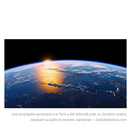
Une exoplanète semblable à la Terre a été détectée près du Système solaire,
relançant la quête de mondes habitables – DailyGeekShow.com