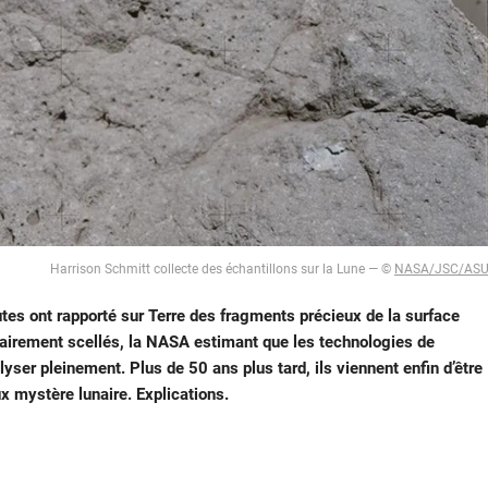
Harrison Schmitt collecte des échantillons sur la Lune — ©
NASA/JSC/AS
utes ont rapporté sur Terre des fragments précieux de la surface
ntairement scellés, la NASA estimant que les technologies de
yser pleinement. Plus de 50 ans plus tard, ils viennent enfin d’être
ux mystère lunaire. Explications.