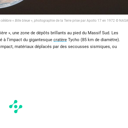
 célèbre «
Bille bleue
», photographie de la Terre prise par Apollo 17 en 1972 © NAS
ière
», une zone de dépôts brillants au pied du Massif Sud. Les
é à l’impact du gigantesque
cratère
Tycho (85 km de diamètre).
d’impact, matériaux déplacés par des secousses sismiques, ou