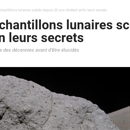
chantillons lunaires scellés depuis 50 ans révèlent enfin leurs secrets
chantillons lunaires s
n leurs secrets
e des décennies avant d’être élucidés