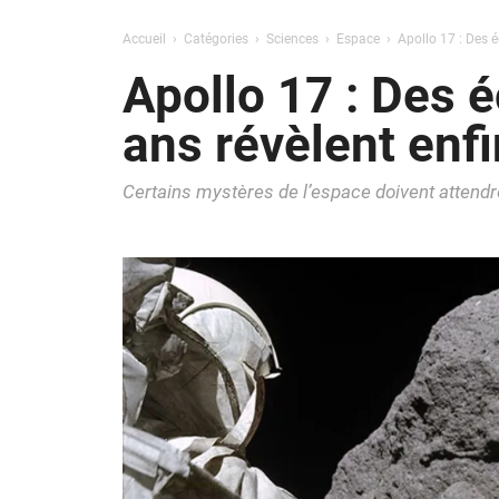
Accueil
Catégories
Sciences
Espace
Apollo 17 : Des é
Apollo 17 : Des é
ans révèlent enfi
Certains mystères de l’espace doivent attendr