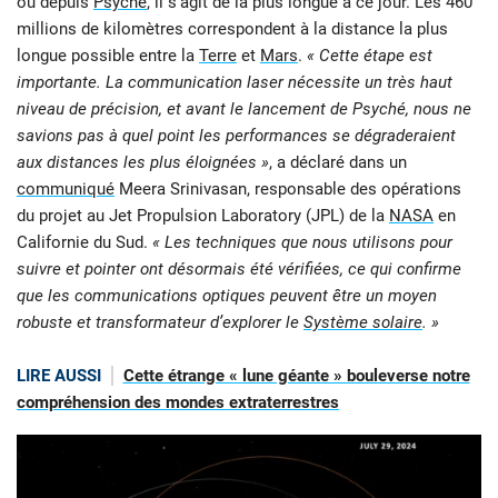
ou depuis
Psyché
, il s’agit de la plus longue à ce jour. Les 460
millions de kilomètres correspondent à la distance la plus
longue possible entre la
Terre
et
Mars
.
« Cette étape est
importante. La communication laser nécessite un très haut
niveau de précision, et avant le lancement de Psyché, nous ne
savions pas à quel point les performances se dégraderaient
aux distances les plus éloignées »
, a déclaré dans un
communiqué
Meera Srinivasan, responsable des opérations
du projet au Jet Propulsion Laboratory (JPL) de la
NASA
en
Californie du Sud.
« Les techniques que nous utilisons pour
suivre et pointer ont désormais été vérifiées, ce qui confirme
que les communications optiques peuvent être un moyen
robuste et transformateur d’explorer le
Système solaire
. »
LIRE AUSSI
Cette étrange « lune géante » bouleverse notre
compréhension des mondes extraterrestres