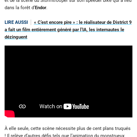
et de la scène du Stormtrooper sur son speeder bike qui a lieu
dans la forêt d’
Endor
.
LIRE AUSSI
« C’est encore pire » : le réalisateur de District 9
a fait un film entièrement généré par l’IA, les internautes le
dézinguent
À elle seule, cette scène nécessite plus de cent plans truqués
! Il relève d’autres défis tels que l’animation du monstrueux