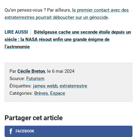
Qu’en pensez-vous ? Par ailleurs,
le premier contact avec des
extraterrestres pourrait déboucher sur un génocide
.
LIRE AUSSI
Bételgeuse cache une seconde étoile depuis un
siècle : la NASA résout enfin une grande énigme de
l’astronomie
Par
Cécile Breton
, le
6 mai 2024
Source:
Futurism
Étiquettes:
james webb
,
extraterrestre
Catégories:
Brèves
,
Espace
Partager cet article
FACEBOOK