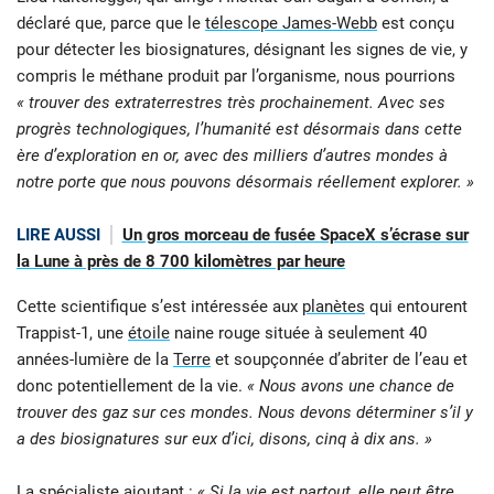
déclaré que, parce que le
télescope James-Webb
est conçu
pour détecter les biosignatures, désignant les signes de vie, y
compris le méthane produit par l’organisme, nous pourrions
« trouver des extraterrestres très prochainement. Avec ses
progrès technologiques, l’humanité est désormais dans cette
ère d’exploration en or, avec des milliers d’autres mondes à
notre porte que nous pouvons désormais réellement explorer. »
LIRE AUSSI
Un gros morceau de fusée SpaceX s’écrase sur
la Lune à près de 8 700 kilomètres par heure
Cette scientifique s’est intéressée aux
planètes
qui entourent
Trappist-1, une
étoile
naine rouge située à seulement 40
années-lumière de la
Terre
et soupçonnée d’abriter de l’eau et
donc potentiellement de la vie.
« Nous avons une chance de
trouver des gaz sur ces mondes. Nous devons déterminer s’il y
a des biosignatures sur eux d’ici, disons, cinq à dix ans. »
La spécialiste ajoutant :
« Si la vie est partout, elle peut être