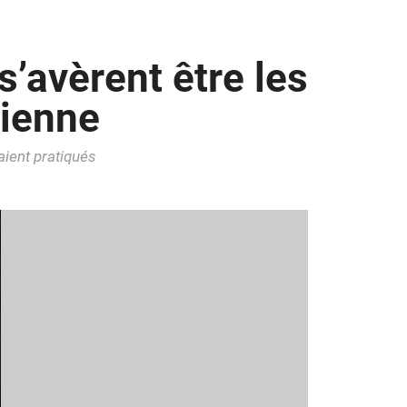
s’avèrent être les
cienne
taient pratiqués