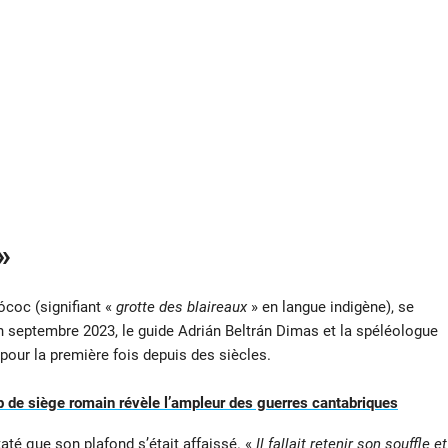
»
ócoc (signifiant «
grotte des blaireaux
» en langue indigène), se
n septembre 2023, le guide Adrián Beltrán Dimas et la spéléologue
pour la première fois depuis des siècles.
 de siège romain révèle l’ampleur des guerres cantabriques
até que son plafond s’était affaissé. «
Il fallait retenir son souffle et