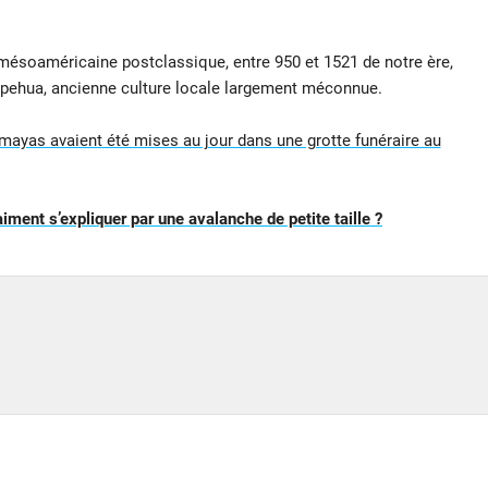
 mésoaméricaine postclassique, entre 950 et 1521 de notre ère,
tepehua, ancienne culture locale largement méconnue.
 mayas avaient été mises au jour dans une grotte funéraire au
iment s’expliquer par une avalanche de petite taille ?