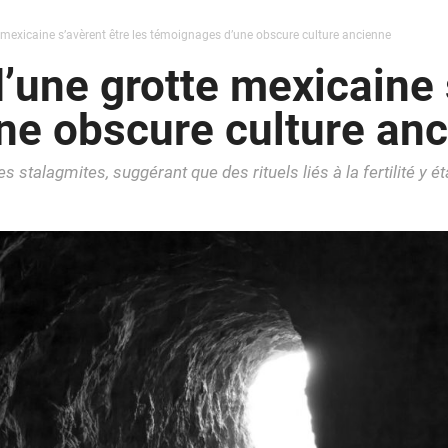
e mexicaine s’avèrent être les témoignages d’une obscure culture ancienne
’une grotte mexicaine 
ne obscure culture an
es stalagmites, suggérant que des rituels liés à la fertilité y é