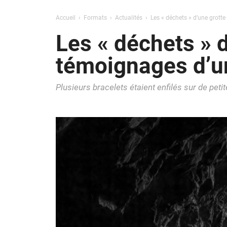
Accueil
Formats
Actualités
Les « déchets » d’une grott
Les « déchets » d
témoignages d’u
Plusieurs bracelets étaient enfilés sur de petit