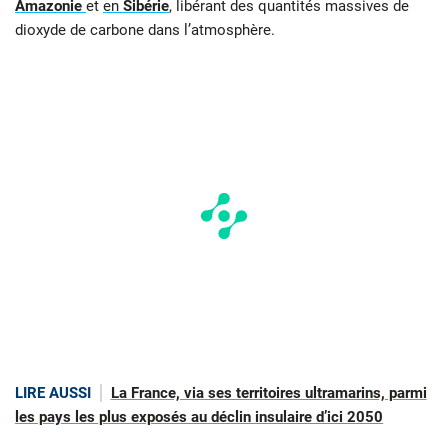
Amazonie
et
en
Sibérie
, libérant des quantités massives de
dioxyde de carbone dans l’atmosphère.
LIRE AUSSI
La France, via ses territoires ultramarins, parmi
les pays les plus exposés au déclin insulaire d’ici 2050