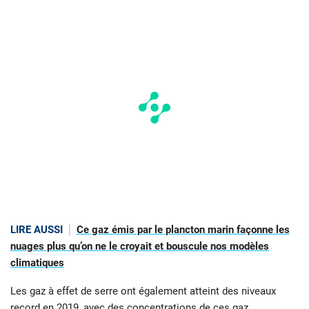
LIRE AUSSI
Ce gaz émis par le plancton marin façonne les
nuages plus qu’on ne le croyait et bouscule nos modèles
climatiques
Les gaz à effet de serre ont également atteint des niveaux
record en 2019, avec des concentrations de ces gaz