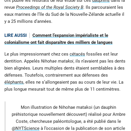
ont publié les résultats de leur étude sur ces
dauphins
dans la
revue
Proceedings of the Royal Society B
. Ils parcouraient les
eaux marines de l’île du Sud de la Nouvelle-Zélande actuelle il
y a 25 millions d’années.
LIRE AUSSI
Comment l’expansion impérialiste et le
colonialisme ont fait disparaître des milliers de langues
Le plus impressionnant chez ces
cétacés
fossiles est leur
dentition. Appelés
Nihohae matakoi
, ils n’avaient pas les dents
bien alignées. Leurs multiples dents étaient semblables à des
défenses. Toutefois, contrairement aux défenses des
éléphants
, elles ne s’allongeaient pas au cours de leur vie. La
plus longue mesurait tout de même plus de 11 centimètres.
Mon illustration de Nihohae matakoi (un dauphin
préhistorique nouvellement découvert) réalisé pour Ambre
Coste, chercheuse paléontologue, a été publié dans le
@NYTScience
à l’occasion de la publication de son article