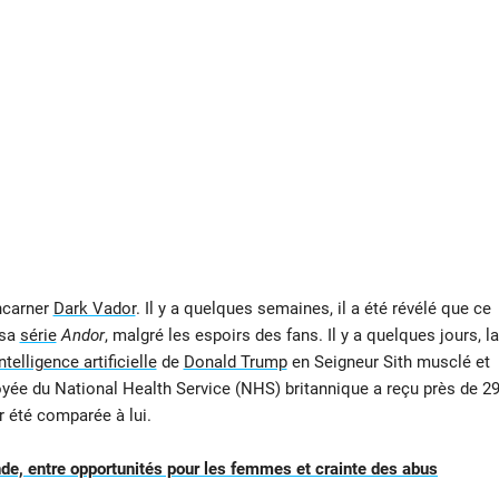
ncarner
Dark Vador
. Il y a quelques semaines, il a été révélé que ce
 sa
série
Andor
, malgré les espoirs des fans. Il y a quelques jours, la
ntelligence artificielle
de
Donald Trump
en Seigneur Sith musclé et
oyée du National Health Service (NHS) britannique a reçu près de 2
r été comparée à lui.
nde, entre opportunités pour les femmes et crainte des abus