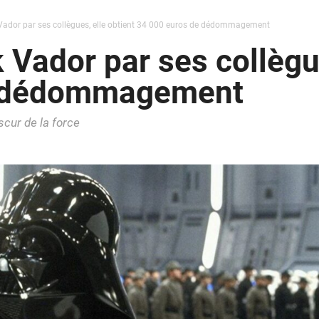
ador par ses collègues, elle obtient 34 000 euros de dédommagement
Vador par ses collègue
e dédommagement
scur de la force