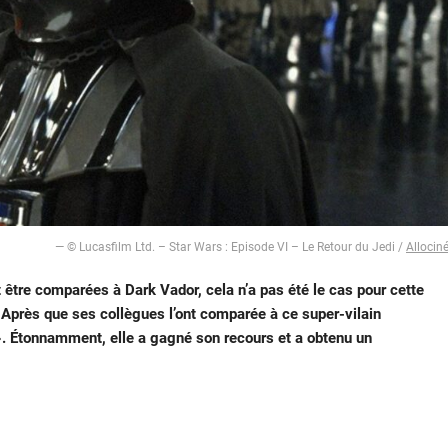
— © Lucasfilm Ltd. – Star Wars : Episode VI – Le Retour du Jedi /
Allocin
être comparées à Dark Vador, cela n’a pas été le cas pour cette
 Après que ses collègues l’ont comparée à ce super-vilain
 ». Étonnamment, elle a gagné son recours et a obtenu un