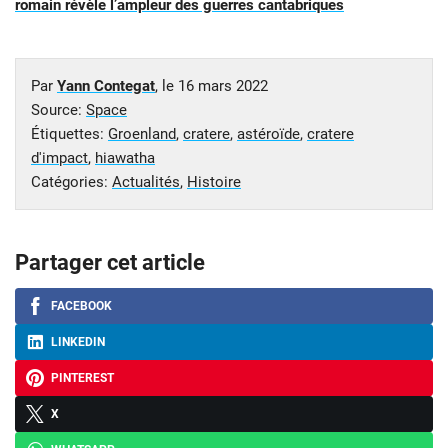
romain révèle l’ampleur des guerres cantabriques
Par
Yann Contegat
, le
16 mars 2022
Source:
Space
Étiquettes:
Groenland
,
cratere
,
astéroïde
,
cratere
d'impact
,
hiawatha
Catégories:
Actualités
,
Histoire
Partager cet article
FACEBOOK
LINKEDIN
PINTEREST
X