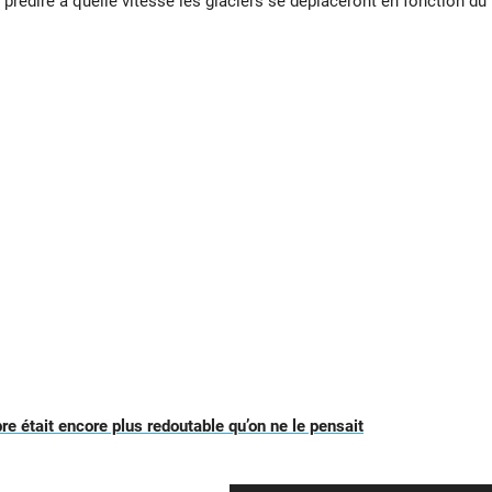
 prédire à quelle vitesse les glaciers se déplaceront en fonction du
re était encore plus redoutable qu’on ne le pensait