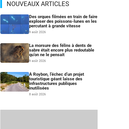
NOUVEAUX ARTICLES
Des orques filmées en train de faire
exploser des poissons-lunes en les
percutant à grande vitesse
9 août 2026
A
La morsure des félins à dents de
.
sabre était encore plus redoutable
qu’on ne le pensait
e
.
9 août 2026
À Roybon, l’échec d’un projet
touristique géant laisse des
infrastructures publiques
inutilisées
8 août 2026