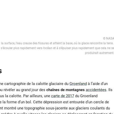
© NAS
 surface, l’eau creuse des fissures et atteint la base, où la glace rencontre la terre
 à s’écouler plus rapidement vers l’océan et à s’épuiser plus rapidement que cela ne s
produirait autrement
s
ne cartographie de la calotte glaciaire du
Groenland
à l’aide d’un
pu révéler au grand jour des
chaînes de montagnes
accidentées
. Ils
s la calotte. Par ailleurs, une
carte de 2017
du Groenland
 la forme d’un bol. Cette dépression est entourée d’un cercle de
nt montré une topographie sous-jacente aux glaciers coulants du