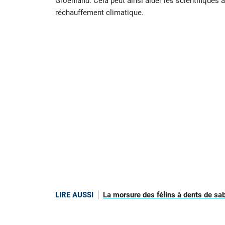
Groenland. Cela peut ainsi aider les scientifiques à
réchauffement climatique.
LIRE AUSSI
La morsure des félins à dents de sab