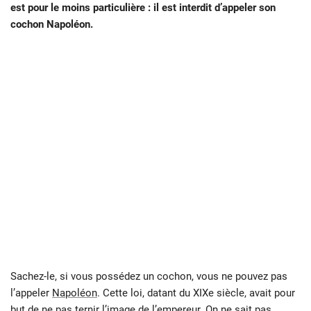
est pour le moins particulière : il est interdit d’appeler son
cochon Napoléon.
Sachez-le, si vous possédez un cochon, vous ne pouvez pas
l’appeler
Napoléon
. Cette loi, datant du XIXe siècle, avait pour
but de ne pas ternir l’image de l’empereur. On ne sait pas