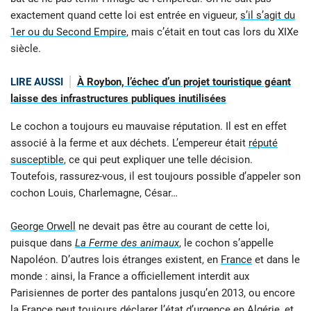
exactement quand cette loi est entrée en vigueur,
s’il s’agit du
1er ou du Second Empire
, mais c’était en tout cas lors du XIXe
siècle.
LIRE AUSSI
À Roybon, l’échec d’un projet touristique géant
laisse des infrastructures publiques inutilisées
Le cochon a toujours eu mauvaise réputation. Il est en effet
associé à la ferme et aux déchets. L’empereur était
réputé
susceptible
, ce qui peut expliquer une telle décision.
Toutefois, rassurez-vous, il est toujours possible d’appeler son
cochon Louis, Charlemagne, César…
George Orwell
ne devait pas être au courant de cette loi,
puisque dans
La Ferme des animaux
, le cochon s’appelle
Napoléon. D’autres lois étranges existent, en
France
et dans le
monde : ainsi, la France a officiellement interdit aux
Parisiennes de porter des pantalons jusqu’en 2013, ou encore
la France peut toujours déclarer l’état d’urgence en Algérie, et