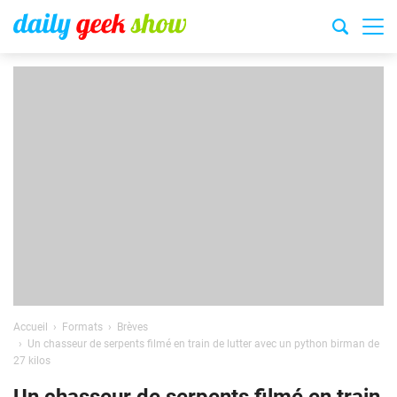
Accueil
Formats
Brèves
Un chasseur de serpents filmé en train de lutter avec un python birman de
27 kilos