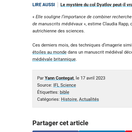
LIRE AUSSI
Le mystère du col Dyatlov peut-il vra
«
Elle souligne l’importance de combiner recherch
de manuscrits médiévaux
», estime Claudia Rapp, d
autrichienne des sciences.
Ces derniers mois, des techniques d’imagerie simil
étoiles au monde
dans un manuscrit médiéval déco
médiévale britannique
.
Par
Yann Contegat
, le
17 avril 2023
Source:
IFL Science
Étiquettes:
bible
Catégories:
Histoire
,
Actualités
Partager cet article