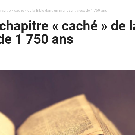
apitre « caché » de la Bible dans un manuscrit vieux de 1 750 ans
chapitre « caché » de l
de 1 750 ans