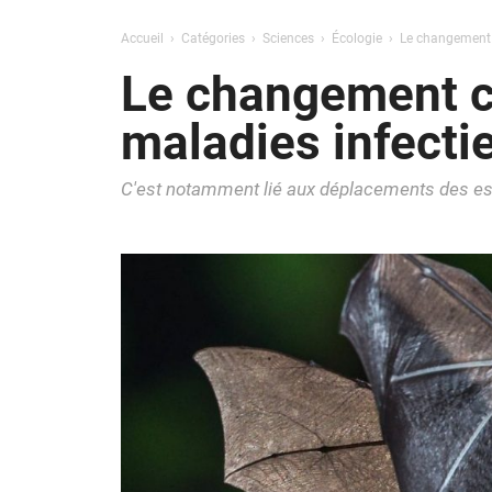
Accueil
Catégories
Sciences
Écologie
Le changement c
Le changement cl
maladies infecti
C'est notamment lié aux déplacements des esp