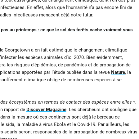
s tout aussi graves, du
changement climatique
, dont l’un des plus
fectieuses. En effet, alors que l’humanité n’a pas encore fini de
ladies infectieuses menacent déjà notre futur.
 pas au printemps : ce que le sol des forêts cache vraiment sous
 de Georgetown a en fait estimé que le changement climatique
d’infecter les espèces animales d’ici 2070. Bien évidemment,
tera les risques d’épidémies, de pandémies et de propagation de
lications apportées par l’étude publiée dans la revue
Nature
, la
 réchauffement climatique oblige de nombreuses espèces à se
 des écosystèmes en termes de contact des espèces entre elles
»,
un rapport de
Discover Magazine
. Les chercheurs ont souligné que
ie, dans la mesure où ces continents sont déjà le berceau de
sida, la maladie à virus Ebola et le Covid-19. Par ailleurs, les
es-souris seront responsables de la propagation de nombreux virus