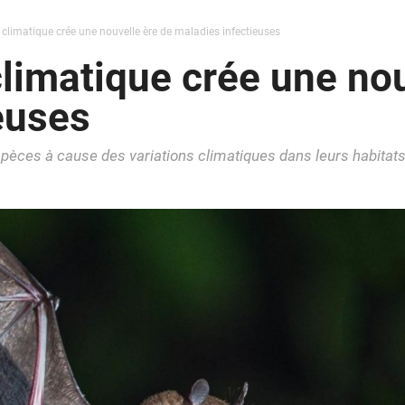
limatique crée une nouvelle ère de maladies infectieuses
imatique crée une nou
euses
èces à cause des variations climatiques dans leurs habitats