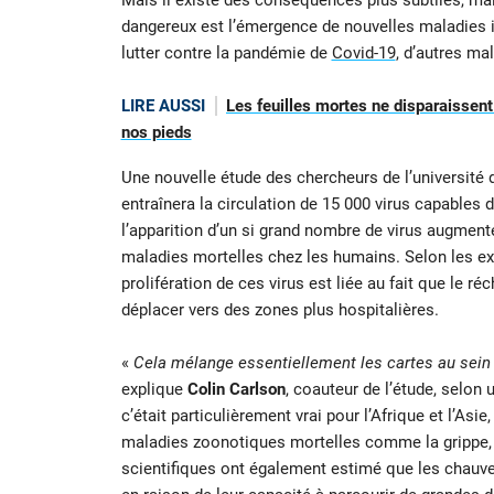
Mais il existe des conséquences plus subtiles, mai
dangereux est l’émergence de nouvelles maladies in
lutter contre la pandémie de
Covid-19
, d’autres ma
LIRE AUSSI
Les feuilles mortes ne disparaissent
nos pieds
Une nouvelle étude des chercheurs de l’université
entraînera la circulation de 15 000 virus capables 
l’apparition d’un si grand nombre de virus augmen
maladies mortelles chez les humains. Selon les exp
prolifération de ces virus est liée au fait que le
déplacer vers des zones plus hospitalières.
«
Cela mélange essentiellement les cartes au sein
explique
Colin Carlson
, coauteur de l’étude, selon 
c’était particulièrement vrai pour l’Afrique et l’As
maladies zoonotiques mortelles comme la grippe, le 
scientifiques ont également estimé que les chauv