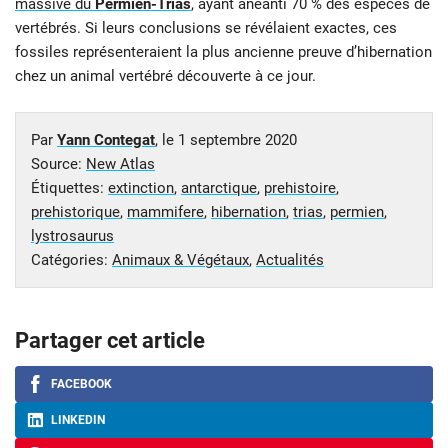
massive du
Permien-Trias
, ayant anéanti 70 % des espèces de
vertébrés. Si leurs conclusions se révélaient exactes, ces
fossiles représenteraient la plus ancienne preuve d’hibernation
chez un animal vertébré découverte à ce jour.
Par
Yann Contegat
, le
1 septembre 2020
Source:
New Atlas
Étiquettes:
extinction
,
antarctique
,
prehistoire
,
prehistorique
,
mammifere
,
hibernation
,
trias
,
permien
,
lystrosaurus
Catégories:
Animaux & Végétaux
,
Actualités
Partager cet article
FACEBOOK
LINKEDIN