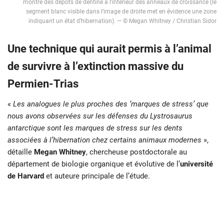
montre des dépôts de dentine à l’intérieur des anneaux de croissance (le
segment blanc visible dans l’image de droite met en évidence une zone
indiquant un état d’hibernation). — © Megan Whitney / Christian Sidor
Une technique qui aurait permis à l’animal
de survivre à l’extinction massive du
Permien-Trias
«
Les analogues le plus proches des ‘marques de stress’ que
nous avons observées sur les défenses du Lystrosaurus
antarctique sont les marques de stress sur les dents
associées à l’hibernation chez certains animaux modernes
»,
détaille
Megan Whitney
, chercheuse postdoctorale au
département de biologie organique et évolutive de l’
université
de Harvard
et auteure principale de l’étude.