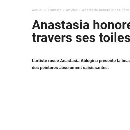
Accueil
Formats
Articles
Anastasia honore la beauté maj
Anastasia honore
travers ses toile
L’artiste russe Anastasia Ablogina présente la be
des peintures absolument saisissantes.