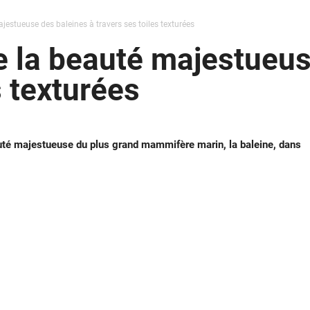
estueuse des baleines à travers ses toiles texturées
 la beauté majestueus
s texturées
auté majestueuse du plus grand mammifère marin, la baleine, dans