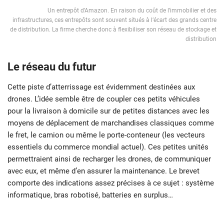
Un entrepôt d’Amazon. En raison du coût de l’immobilier et des
infrastructures, ces entrepôts sont souvent situés à l’écart des grands centre
de distribution. La firme cherche donc à flexibiliser son réseau de stockage et
distribution
Le réseau du futur
Cette piste d’atterrissage est évidemment destinées aux
drones. L’idée semble être de coupler ces petits véhicules
pour la livraison à domicile sur de petites distances avec les
moyens de déplacement de marchandises classiques comme
le fret, le camion ou même le porte-conteneur (les vecteurs
essentiels du commerce mondial actuel). Ces petites unités
permettraient ainsi de recharger les drones, de communiquer
avec eux, et même d’en assurer la maintenance. Le brevet
comporte des indications assez précises à ce sujet : système
informatique, bras robotisé, batteries en surplus…