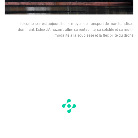
Le conteneur est aujourd’hui le moyen de transport de marchandises
dominant. L’idée d’Amazon : allier sa rentabilité, sa solidité et sa multi-
modalité à la souplesse et la flexibilité du drone