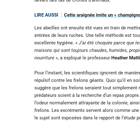
devant des tas de crottes d’animaux.
LIRE AUSSI
Cette araignée imite un « champigno
Les abeilles ont ensuite été vues en train de mett
entrées de leurs ruches. Une telle méthode est tout 
excellente hygiène. «
J’ai été choquée parce que les
maisons qui sont toujours chaudes, humides, propic
nourriture
», a expliqué le professeur
Heather Matti
Pour l’instant, les scientifiques ignorent de mani
répulsif contre les frelons géants. Quoi qu’il en soi
suggère que les frelons seraient tout simplement 
prédateurs soient à la recherche d’un repas propr
l’odeur normalement attrayante de la colonie, ain
frelons. Les excréments servent alors comme une s
le sujet sont exposées dans le rapport de l’étude p