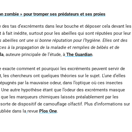
n zombie » pour tromper ses prédateurs et ses proies
re des tas d’excréments dans leur bouche et déposer cela devant les
à fait inédite, surtout pour les abeilles qui sont réputées pour leur
 abeilles ont une si bonne réputation pour l’hygiène. Elles ont des
es à la propagation de la maladie et remplies de bébés et de
la
, auteure principale de l’étude, à
The Guardian
.
ère exacte comment et pourquoi les excréments peuvent servir de
t, les chercheurs ont quelques théories sur le sujet. L’une d’elles
répugnés par la mauvaise odeur, dans l’optique où ces insectes
e. Une autre hypothèse étant que l’odeur des excréments masque
si que les marqueurs chimiques laissés préalablement par les
orte de dispositif de camouflage olfactif. Plus d’informations sur
ubliée dans la
revue
Plos One
.