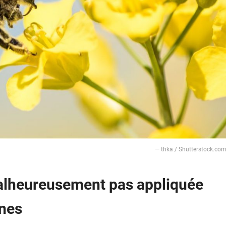
— thka / Shutterstock.co
alheureusement pas appliquée
nnes