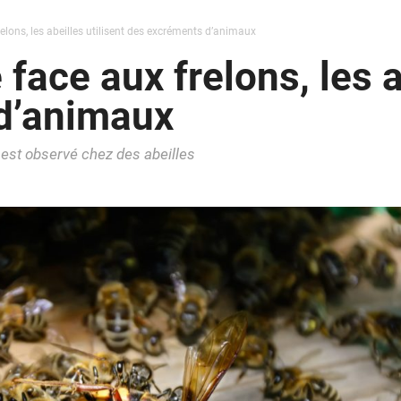
elons, les abeilles utilisent des excréments d’animaux
face aux frelons, les a
d’animaux
 est observé chez des abeilles