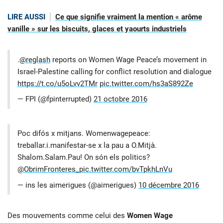
LIRE AUSSI
Ce que signifie vraiment la mention « arôme
vanille » sur les biscuits, glaces et yaourts industriels
.
@reglash
reports on Women Wage Peace’s movement in
Israel-Palestine calling for conflict resolution and dialogue
https://t.co/u5oLvv2TMr
pic.twitter.com/hs3aS892Ze
— FPI (@fpinterrupted)
21 octobre 2016
Poc difós x mitjans. Womenwagepeace:
treballar.i.manifestar-se x la pau a O.Mitjà.
Shalom.Salam.Pau! On són els politics?
@ObrimFronteres_
pic.twitter.com/bvTpkhLnVu
— ins les aimerigues (@aimerigues)
10 décembre 2016
Des mouvements comme celui des
Women Wage