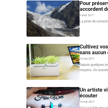
Pour préserv
accordent de
3 août 2017
La prise de consci
Cultivez vo
sans aucun e
15 mai 2017
Depuis quelques ann
moyens. On assiste
Un artiste v
écouter
14 mai 2017
Qu’y a-t-il de plus