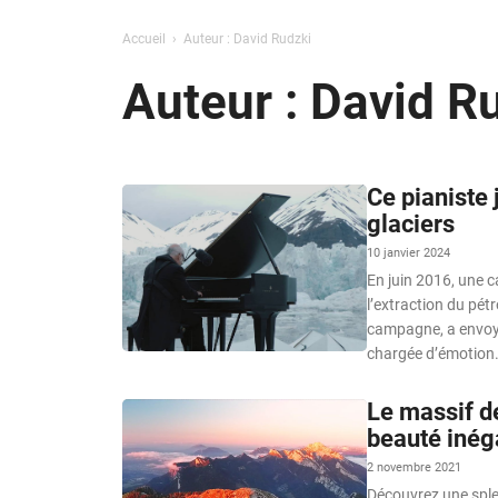
Accueil
Auteur : David Rudzki
Auteur : David R
Ce pianiste 
glaciers
10 janvier 2024
En juin 2016, une c
l’extraction du pét
campagne, a envoyé 
chargée d’émotion
Le massif de
beauté inég
2 novembre 2021
Découvrez une splen