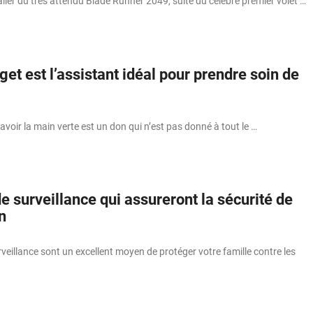
iler du très attendu Blade Runner 2049, suite du célèbre premier volet …
get est l’assistant idéal pour prendre soin de
oir la main verte est un don qui n’est pas donné à tout le …
 surveillance qui assureront la sécurité de
n
eillance sont un excellent moyen de protéger votre famille contre les