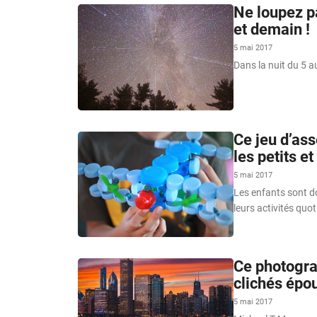
Ne loupez pa
et demain !
5 mai 2017
Dans la nuit du 5 a
Ce jeu d’as
les petits e
5 mai 2017
Les enfants sont d
leurs activités quo
Ce photogra
clichés épo
5 mai 2017