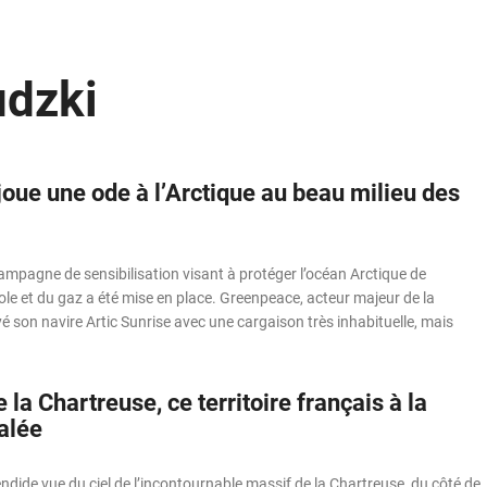
udzki
joue une ode à l’Arctique au beau milieu des
ampagne de sensibilisation visant à protéger l’océan Arctique de
role et du gaz a été mise en place. Greenpeace, acteur majeur de la
son navire Artic Sunrise avec une cargaison très inhabituelle, mais
.
 la Chartreuse, ce territoire français à la
alée
dide vue du ciel de l’incontournable massif de la Chartreuse, du côté de