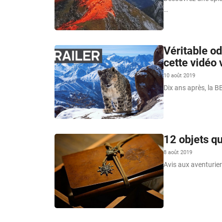
…
Véritable o
cette vidéo 
10 août 2019
Dix ans après, la B
12 objets q
8 août 2019
Avis aux aventurier