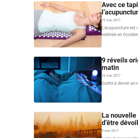
Avec ce tapi
l’acupunctu
12 mai 2017
L’acupuncture est u
estimée en Occiden
9 réveils or
matin
10 mai 2017
Quitte à devoir se r
La nouvelle
d’être dévoi
9 mai 2017