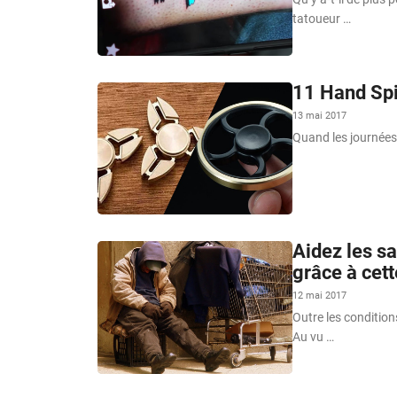
tatoueur …
11 Hand Spi
13 mai 2017
Quand les journées 
Aidez les sa
grâce à cett
12 mai 2017
Outre les conditions
Au vu …