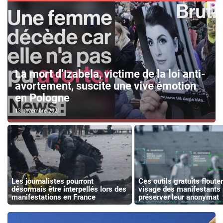
La mort d’Izabela, victime de la loi anti-
avortement, suscite une vive émotion
en Pologne
13 novembre 2021
Les journalistes pourront
Ces outils gratuits flouten
désormais être interpellés lors des
visage des manifestants 
manifestations en France
préserver leur anonymat