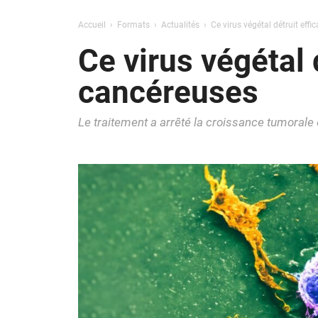
Accueil
Formats
Actualités
Ce virus végétal détruit ef
Ce virus végétal
cancéreuses
Le traitement a arrêté la croissance tumorale 