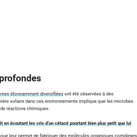
 profondes
mes étonnamment diversifiées
ont été observées à des
mière solaire dans ces environnements implique que les microbes
e de réactions chimiques.
 en écoutant les cris d’un cétacé pourtant bien plus petit que lui
lique leur permet de fabriquer des molécules organiques complexes