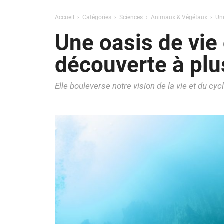
Accueil
Catégories
Sciences
Animaux & Végétaux
Une
Une oasis de vie
découverte à plu
Elle bouleverse notre vision de la vie et du c