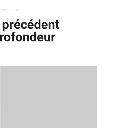
de profondeur
s précédent
profondeur