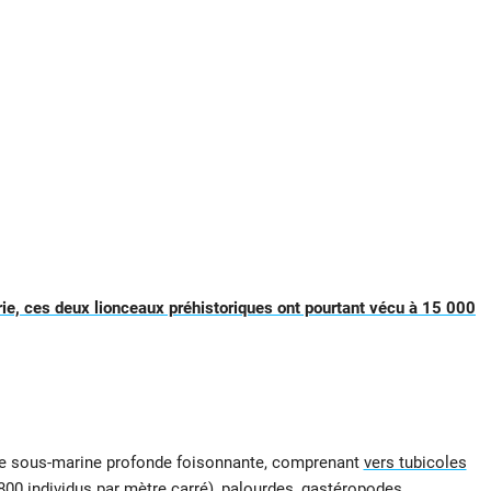
rie, ces deux lionceaux préhistoriques ont pourtant vécu à 15 000
vie sous-marine profonde foisonnante, comprenant
vers tubicoles
800 individus par mètre carré), palourdes, gastéropodes,