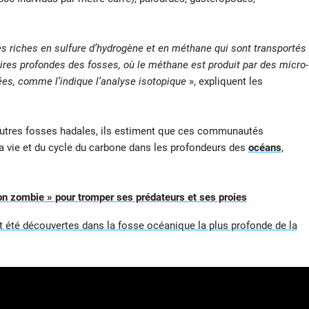
 riches en sulfure d’hydrogène et en méthane qui sont transportés
aires profondes des fosses, où le méthane est produit par des micro-
es, comme l’indique l’analyse isotopique
», expliquent les
autres fosses hadales, ils estiment que ces communautés
la vie et du cycle du carbone dans les profondeurs des
océans
,
n zombie » pour tromper ses prédateurs et ses proies
t été découvertes dans la fosse océanique la plus profonde de la