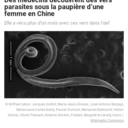
Des médecins découvrent des vers
parasites sous la paupière d’une
femme en Chine
Elle a vécu plus d’un mois avec ces vers dans l'œil
© Wilfried Lebon, Jacques Guillot, Maria-Jesús Álvarez, José Antonio Bazaga,
Marie-Laure Cortes-Dubly, Pascal Dumont, Marianne Eberhardt, Héctor
Gómez, Olivier Pennant, Noémie Siméon, Frederic Beugnet et Lénaïg Halos /
Wikimedia Commons