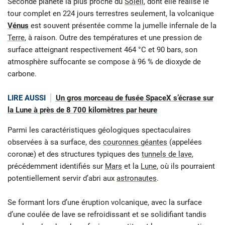
Seconde planète la plus proche du
Soleil
, dont elle réalise le
tour complet en 224 jours terrestres seulement, la volcanique
Vénus
est souvent présentée comme la jumelle infernale de la
Terre
, à raison. Outre des températures et une pression de
surface atteignant respectivement 464 °C et 90 bars, son
atmosphère suffocante se compose à 96 % de dioxyde de
carbone.
LIRE AUSSI
Un gros morceau de fusée SpaceX s’écrase sur
la Lune à près de 8 700 kilomètres par heure
Parmi les caractéristiques géologiques spectaculaires
observées à sa surface, des
couronnes géantes
(appelées
coronæ) et des structures typiques des
tunnels de lave
,
précédemment identifiés sur
Mars
et la
Lune
, où ils pourraient
potentiellement servir d’abri aux
astronautes
.
Se formant lors d’une éruption volcanique, avec la surface
d’une coulée de lave se refroidissant et se solidifiant tandis