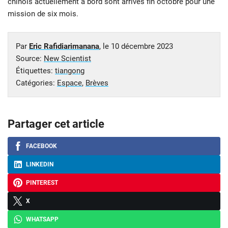
chinois actuellement à bord sont arrivés fin octobre pour une
mission de six mois.
Par
Eric Rafidiarimanana
, le
10 décembre 2023
Source:
New Scientist
Étiquettes:
tiangong
Catégories:
Espace
,
Brèves
Partager cet article
FACEBOOK
LINKEDIN
PINTEREST
X
WHATSAPP